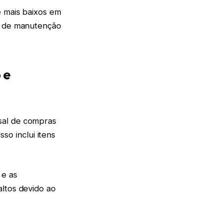
e mais baixos em
os de manutenção
 e
sal de compras
o inclui itens
 e as
altos devido ao