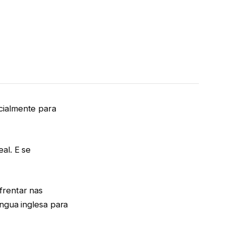
cialmente para
al. E se
frentar nas
íngua inglesa para