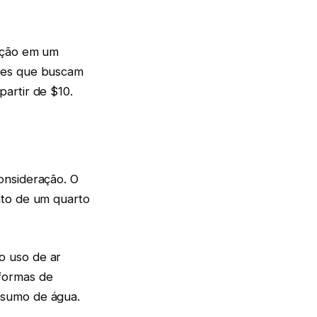
eição em um
eles que buscam
artir de $10.
onsideração. O
nto de um quarto
o uso de ar
formas de
nsumo de água.