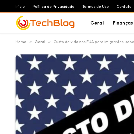
Início
Política de Privacidade
Termos de Uso
Contato
Geral
Finanças
Home
»
Geral
»
Custo de vida nos EUA para imigrantes: sabe