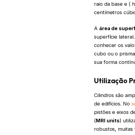
raio da base e (
centímetros cúbi
A
área de superf
superfície lateral
conhecer os valo
cubo ou o prisma
sua forma contín
Utilização P
Cilindros são amp
de edifícios. No
s
pistões e eixos d
(
MRI units
) util
robustos, muitas 