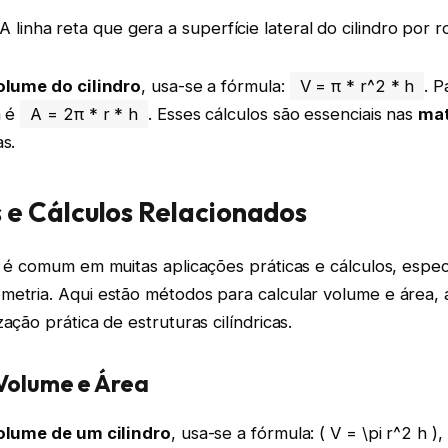
 A linha reta que gera a superfície lateral do cilindro por r
olume do cilindro
, usa-se a fórmula:
V = π * r^2 * h
. 
a é
A = 2π * r * h
. Esses cálculos são essenciais nas
ma
as.
 e Cálculos Relacionados
a é comum em muitas aplicações práticas e cálculos, espe
metria. Aqui estão métodos para calcular volume e área,
ação prática de estruturas cilíndricas.
 Volume e Área
olume de um cilindro
, usa-se a fórmula: ( V = \pi r^2 h ),