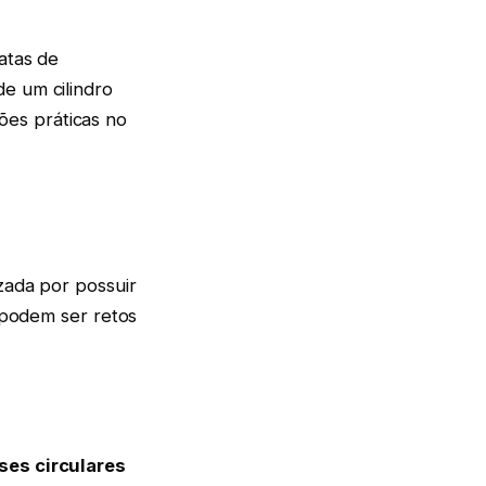
atas de
e um cilindro
ões práticas no
izada por possuir
s podem ser retos
ses circulares