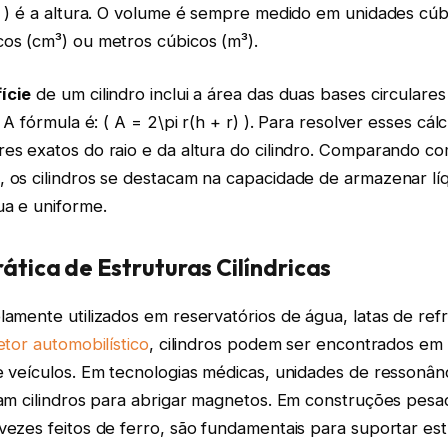
 h ) é a altura. O volume é sempre medido em unidades cú
cos (cm³) ou metros cúbicos (m³).
ície
de um cilindro inclui a área das duas bases circulares
. A fórmula é: ( A = 2\pi r(h + r) ). Para resolver esses cál
res exatos do raio e da altura do cilindro. Comparando 
, os cilindros se destacam na capacidade de armazenar lí
ua e uniforme.
rática de Estruturas Cilíndricas
lamente utilizados em reservatórios de água, latas de refr
etor automobilístico
, cilindros podem ser encontrados e
e veículos. Em tecnologias médicas, unidades de ressonân
izam cilindros para abrigar magnetos. Em construções pesad
vezes feitos de ferro, são fundamentais para suportar es