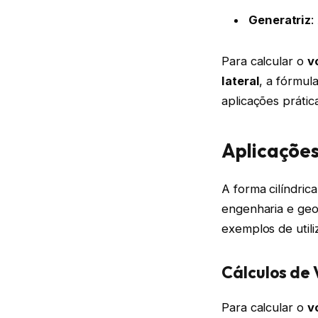
Generatriz
:
Para calcular o
v
lateral
, a fórmul
aplicações prátic
Aplicações
A forma cilíndric
engenharia e geo
exemplos de utiliz
Cálculos de
Para calcular o
v