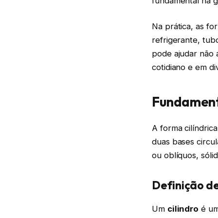
fundamental na g
Na prática, as fo
refrigerante, tub
pode ajudar não 
cotidiano e em di
Fundamento
A forma cilíndric
duas bases circul
ou oblíquos, sóli
Definição de
Um
cilindro
é um