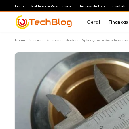
Início
Política de Privacidade
Termos de Uso
Contato
Geral
Finanças
Home
»
Geral
»
Forma Cilíndrica: Aplicações e Benefícios n