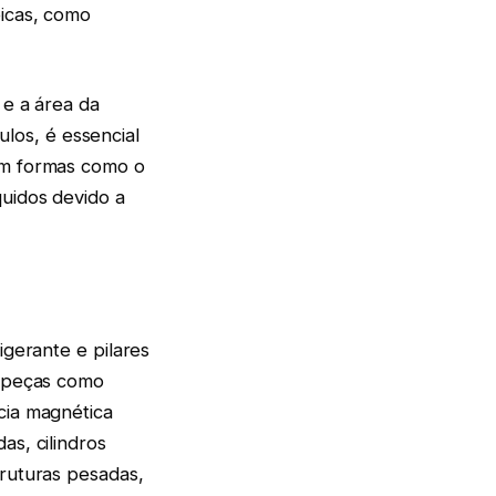
bicas, como
 e a área da
culos, é essencial
com formas como o
quidos devido a
igerante e pilares
m peças como
cia magnética
as, cilindros
truturas pesadas,