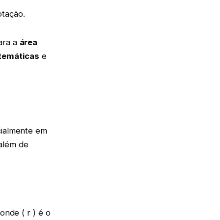
otação.
Para a
área
temáticas
e
cialmente em
 além de
 onde ( r ) é o