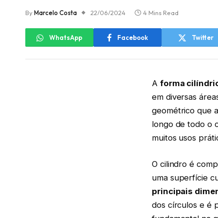
By
Marcelo Costa
22/06/2024
4 Mins Read
WhatsApp
Facebook
Twitter
A
forma cilíndri
em diversas áreas
geométrico que 
longo de todo o c
muitos usos práti
O cilindro é com
uma superfície c
principais dim
dos círculos e é 