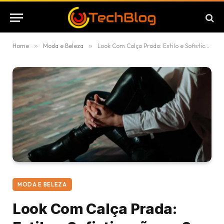
Home
»
Moda e Beleza
»
Look Com Calça Prada: Estilo e Sofisticação no Seu Guarda-Roupa
MODA E BELEZA
Look Com Calça Prada: