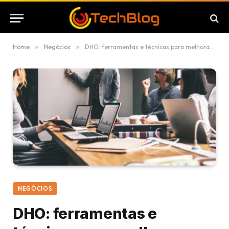
Home
»
Negócios
»
DHO: ferramentas e técnicas para melhorar a produtividade organizacional
NEGÓCIOS
DHO: ferramentas e