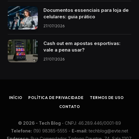
Documentos essenciais para loja de
celulares: guia prático
27/07/2026
Cash out em apostas esportivas:
vale a pena usar?
27/07/2026
INÍCIO
POLÍTICA DE PRIVACIDADE
TERMOS DE USO
CONTATO
© 2026 - Tech Blog
- CN​PJ: 46.​289.​446/​0001-​89
Te​lefone:
(19) 98​385-​5555 -
E-​mail:
techblog@​ev​te.​net
En​der​eço:
Rua Co​men​dador Tor​logo Dau​ntre, 74, Sa​la 12​07,