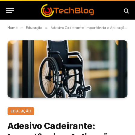
Home
»
Educação
»
Adesivo Cadeirante: Importância e Aplicações no Trânsito
EDUCAÇÃO
Adesivo Cadeirante: