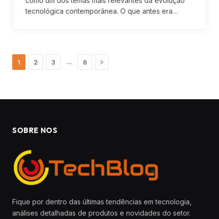
como um dos temas mais relevantes da evolução
tecnológica contemporânea. O que antes era…
Next
…
1
2
3
6
SOBRE NOS
Fique por dentro das últimas tendências em tecnologia,
análises detalhadas de produtos e novidades do setor.