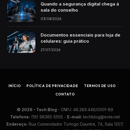
Quando a segurança digital chega à
sala do conselho
03/08/2026
Documentos essenciais para loja de
celulares: guia prático
27/07/2026
INÍCIO
POLÍTICA DE PRIVACIDADE
TERMOS DE USO
CONTATO
© 2026 - Tech Blog
- CN​PJ: 46.​289.​446/​0001-​89
Te​lefone:
(19) 98​385-​5555 -
E-​mail:
techblog@​ev​te.​net
En​der​eço:
Rua Co​men​dador Tor​logo Dau​ntre, 74, Sa​la 12​07,