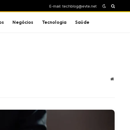
E-mail: techblog@evte.net
os
Negócios
Tecnologia
Saúde
Website