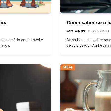
lima
Como saber se o ca
Carol Oliveira
31/08/2024
ra mantê-lo confortável e
Descubra como saber se o 
mática.
veículo usado. Conheça as 
GERAL